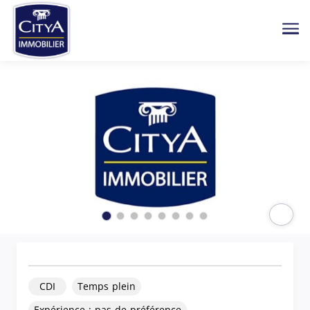
Me
Paus
CDI
Temps plein
Expérience : pas de préférence